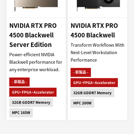
NVIDIA RTX PRO
NVIDIA RTX PRO
4500 Blackwell
4500 Blackwell
Server Edition
Transform Workflows With
Next-Level Workstation
Power-efficient NVIDIA
Performance
Blackwell performance for
any enterprise workload.
- 新製品 -
- 新製品 -
GPU・FPGA・Accelerator
GPU・FPGA・Accelerator
32GB GDDR7 Memory
32GB GDDR7 Memory
MPC 200W
MPC 165W