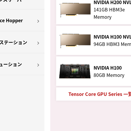
NVIDIA H200 NV
141GB HBM3e
Memory
ace Hopper
NVIDIA H100 NV
クステーション
94GB HBM3 Mem
ューション
NVIDIA H100
80GB Memory
Tensor Core GPU Series 一