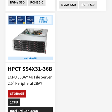
NVMe SSD
PCI-E 5.0
NVMe SSD
PCI-E 5.0
HPCT SS4X31-36B
1CPU 36BAY 4U File Server
2.5" Peripheral 2BAY
STORAGE
1CPU
Intel 3rd Gen Xeon