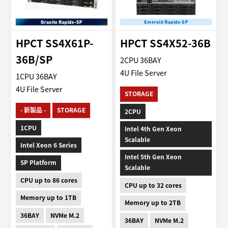
HPCT SS4X61P-
HPCT SS4X52-36B
36B/SP
2CPU 36BAY
4U File Server
1CPU 36BAY
4U File Server
STORAGE
- 新製品 -
STORAGE
2CPU
1CPU
Intel 4th Gen Xeon
Scalable
Intel Xeon 6 Series
Intel 5th Gen Xeon
SP Platform
Scalable
CPU up to 86 cores
CPU up to 32 cores
Memory up to 1TB
Memory up to 2TB
36BAY
NVMe M.2
36BAY
NVMe M.2