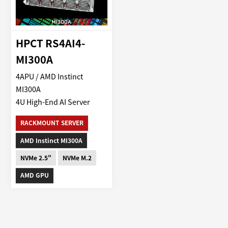
HPCT RS4AI4-
MI300A
4APU / AMD Instinct
MI300A
4U High-End AI Server
RACKMOUNT SERVER
AMD Instinct MI300A
NVMe 2.5"
NVMe M.2
AMD GPU