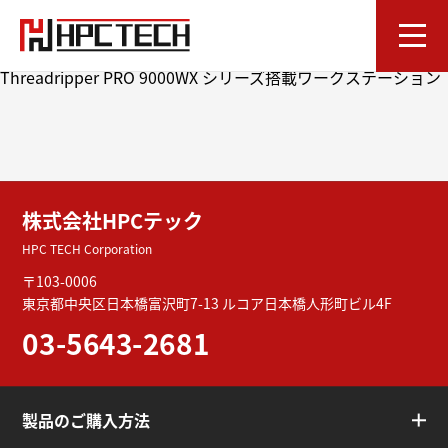
Intel Xeon 600 Processor for Workstation
投稿ナビゲーション
前の投稿
Threadripper PRO 9000WX シリーズ搭載ワークステーション
株式会社HPCテック
HPC TECH Corporation
〒103-0006
東京都中央区日本橋富沢町7-13
ルコア日本橋人形町ビル4F
03-5643-2681
製品のご購入方法