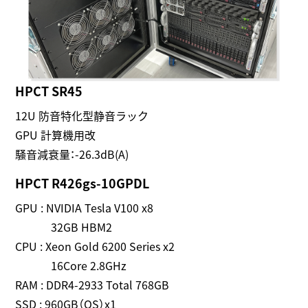
HPCT SR45
12U 防音特化型静音ラック
GPU 計算機用改
騒音減衰量：-26.3dB(A)
HPCT R426gs-10GPDL
GPU : NVIDIA Tesla V100 x8
32GB HBM2
CPU : Xeon Gold 6200 Series x2
16Core 2.8GHz
RAM : DDR4-2933 Total 768GB
SSD : 960GB（OS）x1